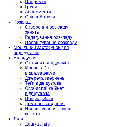
Напрямки
Групи
Абонементи
Співробітники
Розклад
Створення розкладу
занять
Редагування розкладу
Налаштування розкладу
Мобільний застосунок для
відвідувачів
Відвідувачі
Статуси відвідувачів
Масові дії з
відвідувачами
Джерела звернень
Теґи відвідувачів
Особистий кабінет
відвідувача
Пошук дублів
Домашні завдання
Налаштування анкети
клієнта
Ліди
Дошка лідів