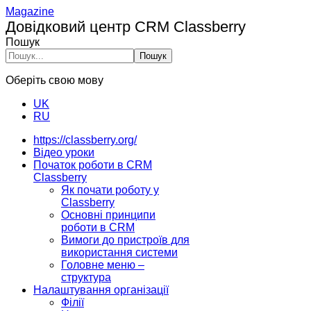
Magazine
Довідковий центр CRM Classberry
Пошук
Пошук
Оберіть свою мову
UK
RU
https://classberry.org/
Відео уроки
Початок роботи в CRM
Classberry
Як почати роботу у
Classberry
Основні принципи
роботи в CRM
Вимоги до пристроїв для
використання системи
Головне меню –
структура
Налаштування організації
Філії