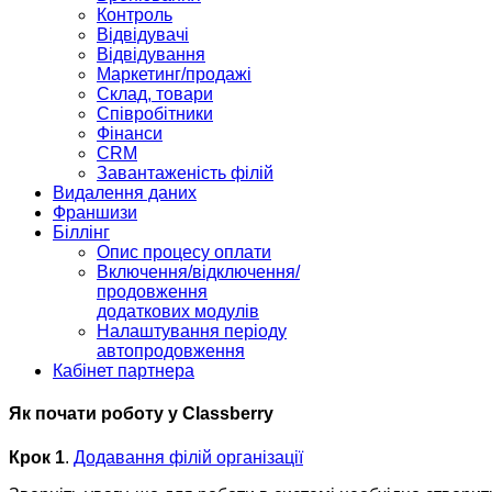
Контроль
Відвідувачі
Відвідування
Маркетинг/продажі
Склад, товари
Співробітники
Фінанси
CRM
Завантаженість філій
Видалення даних
Франшизи
Біллінг
Опис процесу оплати
Включення/відключення/
продовження
додаткових модулів
Налаштування періоду
автопродовження
Кабінет партнера
Як почати роботу у Classberry
Крок 1
.
Додавання філій організації