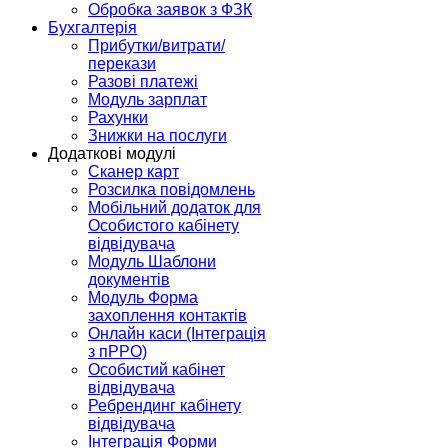
Обробка заявок з ФЗК
Бухгалтерія
Прибутки/витрати/
перекази
Разові платежі
Модуль зарплат
Рахунки
Знижки на послуги
Додаткові модулі
Сканер карт
Розсилка повідомлень
Мобільний додаток для
Особистого кабінету
відвідувача
Модуль Шаблони
документів
Модуль Форма
захоплення контактів
Онлайн каси (Інтеграція
з пРРО)
Особистий кабінет
відвідувача
Ребрендинг кабінету
відвідувача
Інтеграція Форми