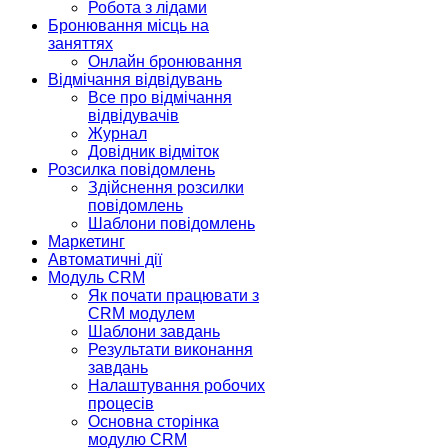
Робота з лідами
Бронювання місць на
заняттях
Онлайн бронювання
Відмічання відвідувань
Все про відмічання
відвідувачів
Журнал
Довідник відміток
Розсилка повідомлень
Здійснення розсилки
повідомлень
Шаблони повідомлень
Маркетинг
Автоматичні дії
Модуль CRM
Як почати працювати з
CRM модулем
Шаблони завдань
Результати виконання
завдань
Налаштування робочих
процесів
Основна сторінка
модулю CRM