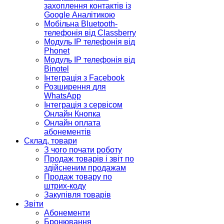
захоплення контактів із
Google Аналітикою
Мобільна Bluetooth-
телефонія від Classberry
Модуль IP телефонія від
Phonet
Модуль IP телефонія від
Binotel
Інтеграція з Facebook
Розширення для
WhatsApp
Інтеграція з сервісом
Онлайн Кнопка
Онлайн оплата
абонементів
Склад, товари
З чого почати роботу
Продаж товарів і звіт по
здійсненим продажам
Продаж товару по
штрих-коду
Закупівля товарів
Звіти
Абонементи
Бронювання