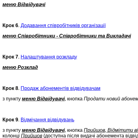
меню Відвідувачі
Крок 6
.
Додавання співробітників організації
меню Співробітники - Співробітники та Викладачі
Крок 7
.
Налаштування розкладу
меню Розклад
Крок 8
.
Продаж абонементів відвідувачам
з пункту
меню Відвідувачі
, кнопка
Продати новий абоне
Крок 9
.
Відмічання відвідувань
з пункту
меню Відвідувачі
, кнопка
Прийшов
, Відмітити в
колонці
Прийшов
(доступна після видачі абонемента відві