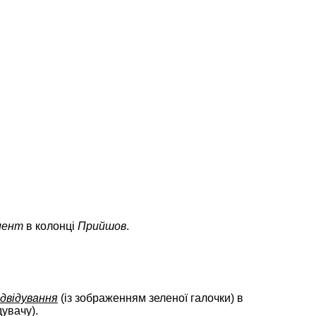
мент
в колонці
Прийшов
.
ідвідування
(із зображенням зеленої галочки) в
дувачу).