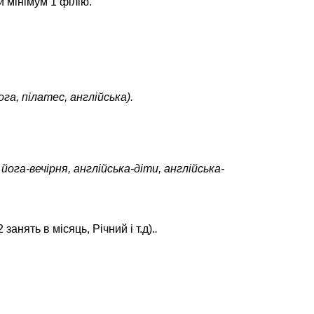
и мінімум 1 філію.
га, пілатес, англійська).
йога-вечірня, англійська-діти, англійська-
 занять в місяць, Річний і т.д).
.