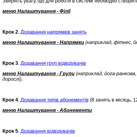
Зверніть увагу, що для роботи в системі необхідно створит
меню Налаштування - Філії
Крок 2
.
Додавання напрямків занять
меню Налаштування - Напрямки
(наприклад, фітнес, йо
Крок 3
.
Додавання груп відвідувачів
меню Налаштування - Групи
(наприклад, йога-ранкова, 
дорослі).
Крок 4
.
Додавання типів абонементів
(8 занять в місяць, 12
меню Налаштування - Абонементи
Крок 5
.
Додавання відвідувачів